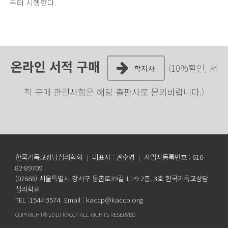
부터 시행한다.
온라인 서적 구매
(10%할인, 서
학지사
적 구매 관련사항은 해당 출판사로 문의바랍니다.)
한국기독교상담심리학회
대표자 : 권수영
사업자등록번호 : 616-
|
|
82-89709
(07668) 서울특별시 강서구 등촌로39길 11-9 2층, 3호 한국기독교상담
심리학회
TEL :1544-3574 Email : kaccp@kaccp.org
COPYRIGHT©
2010
KACCP ALL RIGHTS RESERVED.